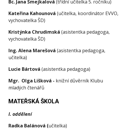
Bc.
Jana Šmejkalová
(třídní učitelka 5. ročníku)
Kateřina Kahounová
(učitelka, koordinátor EVVO,
vychovatelka ŠD)
Kristýnka Chrudimská
(asistentka pedagoga,
vychovatelka ŠD)
Ing. Alena Marešová
(asistentka pedagoga,
učitelka)
Lucie
Bárt
ová
(asistentka pedagoga)
Mgr. Olga Lišková -
knižní důvěrník Klubu
mladých čtenářů
MATEŘSKÁ ŠKOLA
I. oddělení
Radka Balánová (
učitelka)