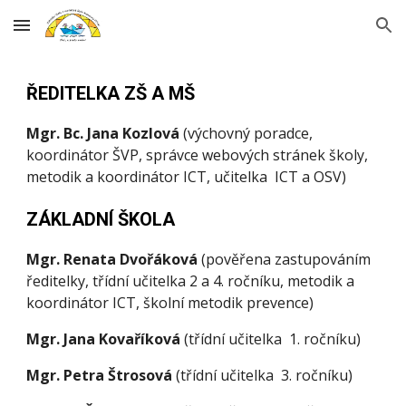
Skip to main content
Skip to navigation
ŘEDITELKA ZŠ A MŠ
Mgr. Bc. Jana Kozlová
(výchovný poradce,
koordinátor ŠVP, správce webových stránek školy,
metodik a koordinátor ICT
, učitelka ICT a OSV)
​ZÁKLADNÍ ŠKOLA
Mgr. Renata Dvořáková
(pověřena zastupováním
ředitelky, třídní učitelka 2 a 4. ročníku, metodik a
koordinátor ICT, školní metodik prevence)
Mgr.
Jana
Kovařík
ová
(třídní učitelka
1
. ročníku)
Mgr. Petra Štrosová
(třídní učitelka
3
. ročníku)