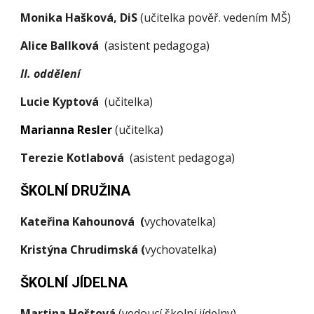
Monika Hašková, DiS
(učitelka
pověř. vedením MŠ
)
Alice Ballková
(asistent pedagoga)
II. oddělení
Lucie Kyptová
(učitelka)
Marianna Resler
(
učitelka
)
Terezie Kotlab
ová
(asistent pedagoga)
ŠKOLNÍ DRUŽINA
Kateřina Kahounová (
vychovatelka)
Kristýna Chrudimská (
vychovatelka)
ŠKOLNÍ JÍDELNA
Martina Hoštová
(vedoucí školní jídelny)