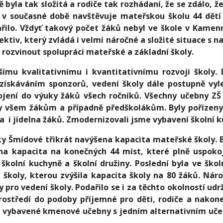
yla tak složitá a rodiče tak rozhádaní, že se zdálo, že
e v současné době navštěvuje mateřskou školu 44 dět
ařilo. Vždyť takový počet žáků nebyl ve škole v Kame
ektiv, který zvládá i velmi náročné a složité situace 
 rozvinout spolupráci mateřské a základní školy.
u kvalitativnímu i kvantitativnímu rozvoji školy. 
káváním sponzorů, vedení školy dále postupně vylep
jení do výuky žáků všech ročníků. Všechny učebny ZŠ
y všem žákům a případně předškolákům. Byly pořízeny
i jídelna žáků. Zmodernizovali jsme vybavení školní k
Šmídové třikrát navýšena kapacita mateřské školy. B
a kapacita na konečných 44 míst, které plně uspokoj
 školní kuchyně a školní družiny. Poslední byla ve šk
školy, kterou zvýšila kapacita školy na 80 žáků. Nár
ky pro vedení školy. Podařilo se i za těchto okolností 
rostředí do podoby příjemné pro děti, rodiče a nako
 vybavené kmenové učebny s jedním alternativním uče