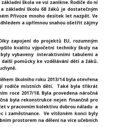
 základní škola ve vsi zanikne. Rodiče do ní
í a základní školu 68 žáků je dostatečným
nném Přívoze mnoho desítek let nazpět. Ve
s nadhledem a upřímnou snahou ošetřit zájmy
Díky zapojení do projektů EU, rozumným
šilo kvalitu výpočetní techniky školy na
 byly vybaveny interaktivními tabulemi a
 další pomůcky ke vzdělávání dětí a žáků.
uchyně.
ěhem školního roku 2013/14 byla otevřena
í rodiče místních dětí. Také byla třikrát
olním roce 2017/18. Byla provedena náročná
očná byla rekonstrukce nejen finančně pro
udržet v pracovním kolektivu dobrou náladu a
nec i zaměstnance. Ve vítězném konci byly
bním prostorem na dělení na více učebních