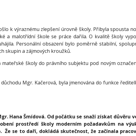
k výraznému zlepšení úrovně školy. Přibyla spousta novýc
é a malotřídní škole se práce dařila. O kvalitě školy vypo
uhájila. Personální obsazení bylo poměrně stabilní, spolupr
kých skupin a zájmových kroužků.
mateřské školy do právního subjektu pod novým označení
ůchodu Mgr. Kačerová, byla jmenována do funkce ředitelk
Mgr. Hana Šmídová. Od počátku se snaží získat důvěru v
působení prostředí školy moderním požadavkům na výuk
 Že se to daří, dokládá skutečnost, že začínala praco