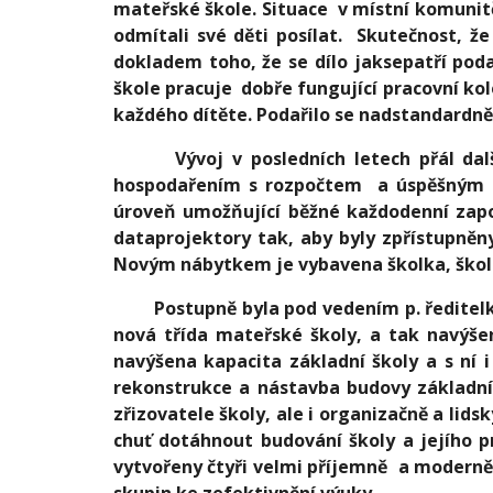
mateřské škole. Situace v místní komunitě b
odmítali své děti posílat. Skutečnost, ž
dokladem toho, že se dílo jaksepatří pod
škole pracuje dobře fungující pracovní kol
každého dítěte. Podařilo se nadstandardně
Vývoj v posledních letech přál dalším
hospodařením s rozpočtem a úspěšným zís
úroveň umožňující běžné každodenní zapo
dataprojektory tak, aby byly zpřístupněn
Novým nábytkem je vybavena školka, škola 
Postupně byla pod vedením p. ředitelky 
nová třída mateřské školy, a tak navýšen
navýšena kapacita základní školy a s ní i
rekonstrukce a nástavba budovy základní 
zřizovatele školy, ale i organizačně a lids
chuť dotáhnout budování školy a jejího p
vytvořeny čtyři velmi příjemně a moderně