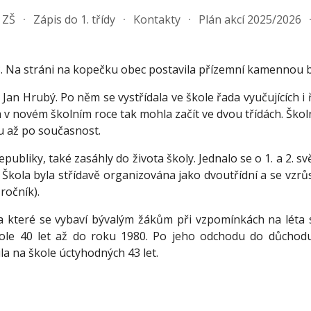
 ZŠ
Zápis do 1. třídy
Kontakty
Plán akcí 2025/2026
ip to main content
Skip to navigat
63. Na stráni na kopečku obec postavila přízemní kamennou 
n Hrubý. Po něm se vystřídala ve škole řada vyučujících i ř
 v novém školním roce tak mohla začít ve dvou třídách. Ško
ku až po současnost.
republiky, také zasáhly do života školy. Jednalo se o 1. a 2.
Škola byla střídavě organizována jako dvoutřídní a se vzrůst
 ročník).
ré se vybaví bývalým žákům při vzpomínkách na léta stráv
škole 40 let až do roku 1980. Po jeho odchodu do důchod
a na škole úctyhodných 43 let.