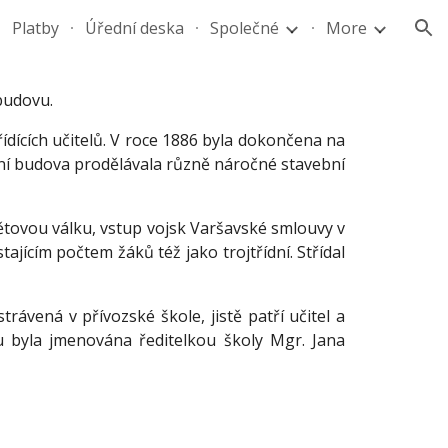
Platby
Úřední deska
Společné
More
ion
budovu.
ídících učitelů. V roce 1886 byla dokončena na
lní budova prodělávala různě náročné stavební
 světovou válku, vstup vojsk Varšavské smlouvy v
ajícím počtem žáků též jako trojtřídní. Střídal
ená v přívozské škole, jistě patří učitel a
u byla jmenována ředitelkou školy Mgr. Jana