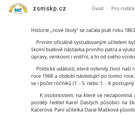
zsmskp.cz
Úvod
Pro rodiče
Sk
Historie „nové školy“ se začala psát roku 18
Prvním oficiálně vystudovaným učitelem byl Ja
školní budově nástavba prvního patra a výuka
úpravy, venkovní i vnitřní, a to od svého vzni
Politické události, které ovlivnily život naší 
roce 1968 a období následující po tomto roce. 
se i počet ročníků (1. - 5. nebo 1. - 4. postupný
K osobnostem, na které se nezapomíná a kte
později ředitel Karel Dastych působící na 
Kačerová. Paní učitelka Darie Mašková působil